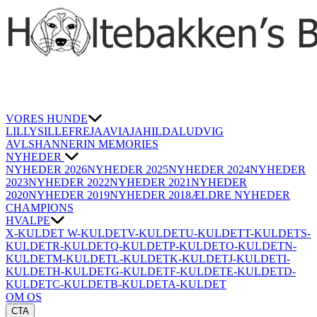
VORES HUNDE
LILLY
SILLE
FREJA
AVIAJA
HILDA
LUDVIG
AVLSHANNER
IN MEMORIES
NYHEDER
NYHEDER 2026
NYHEDER 2025
NYHEDER 2024
NYHEDER
2023
NYHEDER 2022
NYHEDER 2021
NYHEDER
2020
NYHEDER 2019
NYHEDER 2018
ÆLDRE NYHEDER
CHAMPIONS
HVALPE
X-KULDET
W-KULDET
V-KULDET
U-KULDET
T-KULDET
S-
KULDET
R-KULDET
Q-KULDET
P-KULDET
O-KULDET
N-
KULDET
M-KULDET
L-KULDET
K-KULDET
J-KULDET
I-
KULDET
H-KULDET
G-KULDET
F-KULDET
E-KULDET
D-
KULDET
C-KULDET
B-KULDET
A-KULDET
OM OS
CTA