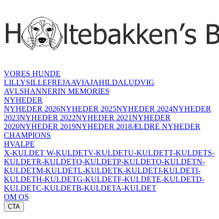
VORES HUNDE
LILLY
SILLE
FREJA
AVIAJA
HILDA
LUDVIG
AVLSHANNER
IN MEMORIES
NYHEDER
NYHEDER 2026
NYHEDER 2025
NYHEDER 2024
NYHEDER
2023
NYHEDER 2022
NYHEDER 2021
NYHEDER
2020
NYHEDER 2019
NYHEDER 2018
ÆLDRE NYHEDER
CHAMPIONS
HVALPE
X-KULDET
W-KULDET
V-KULDET
U-KULDET
T-KULDET
S-
KULDET
R-KULDET
Q-KULDET
P-KULDET
O-KULDET
N-
KULDET
M-KULDET
L-KULDET
K-KULDET
J-KULDET
I-
KULDET
H-KULDET
G-KULDET
F-KULDET
E-KULDET
D-
KULDET
C-KULDET
B-KULDET
A-KULDET
OM OS
CTA