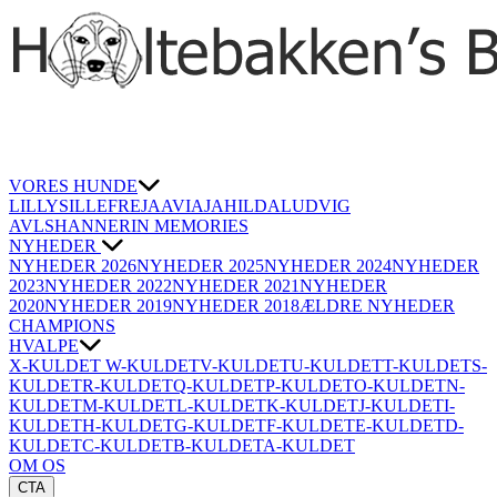
VORES HUNDE
LILLY
SILLE
FREJA
AVIAJA
HILDA
LUDVIG
AVLSHANNER
IN MEMORIES
NYHEDER
NYHEDER 2026
NYHEDER 2025
NYHEDER 2024
NYHEDER
2023
NYHEDER 2022
NYHEDER 2021
NYHEDER
2020
NYHEDER 2019
NYHEDER 2018
ÆLDRE NYHEDER
CHAMPIONS
HVALPE
X-KULDET
W-KULDET
V-KULDET
U-KULDET
T-KULDET
S-
KULDET
R-KULDET
Q-KULDET
P-KULDET
O-KULDET
N-
KULDET
M-KULDET
L-KULDET
K-KULDET
J-KULDET
I-
KULDET
H-KULDET
G-KULDET
F-KULDET
E-KULDET
D-
KULDET
C-KULDET
B-KULDET
A-KULDET
OM OS
CTA