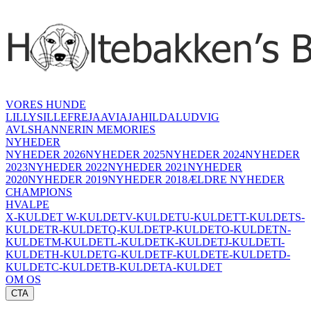
VORES HUNDE
LILLY
SILLE
FREJA
AVIAJA
HILDA
LUDVIG
AVLSHANNER
IN MEMORIES
NYHEDER
NYHEDER 2026
NYHEDER 2025
NYHEDER 2024
NYHEDER
2023
NYHEDER 2022
NYHEDER 2021
NYHEDER
2020
NYHEDER 2019
NYHEDER 2018
ÆLDRE NYHEDER
CHAMPIONS
HVALPE
X-KULDET
W-KULDET
V-KULDET
U-KULDET
T-KULDET
S-
KULDET
R-KULDET
Q-KULDET
P-KULDET
O-KULDET
N-
KULDET
M-KULDET
L-KULDET
K-KULDET
J-KULDET
I-
KULDET
H-KULDET
G-KULDET
F-KULDET
E-KULDET
D-
KULDET
C-KULDET
B-KULDET
A-KULDET
OM OS
CTA